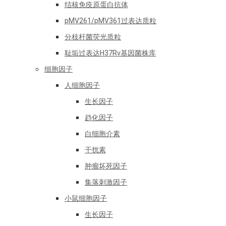
结核免疫原蛋白抗体
pMV261/pMV361过表达质粒
分枝杆菌荧光质粒
耻垢过表达H37Rv基因菌株库
细胞因子
人细胞因子
生长因子
趋化因子
白细胞介素
干扰素
肿瘤坏死因子
集落刺激因子
小鼠细胞因子
生长因子