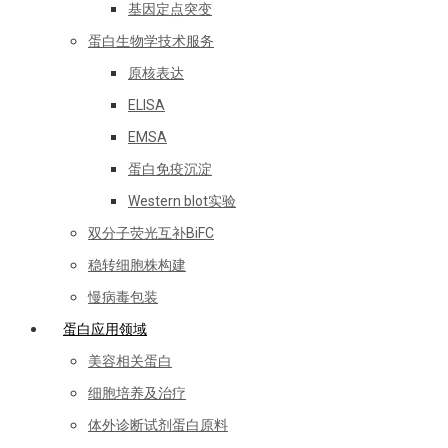
基因定点突变
蛋白生物学技术服务
原核表达
ELISA
EMSA
蛋白免疫沉淀
Western blot实验
双分子荧光互补BiFC
稳转细胞株构建
慢病毒包装
蛋白应用领域
美容相关蛋白
细胞培养及治疗
体外诊断试剂蛋白原料