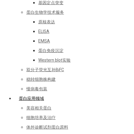
基因定点突变
蛋白生物学技术服务
原核表达
ELISA
EMSA
蛋白免疫沉淀
Western blot实验
双分子荧光互补BiFC
稳转细胞株构建
慢病毒包装
蛋白应用领域
美容相关蛋白
细胞培养及治疗
体外诊断试剂蛋白原料