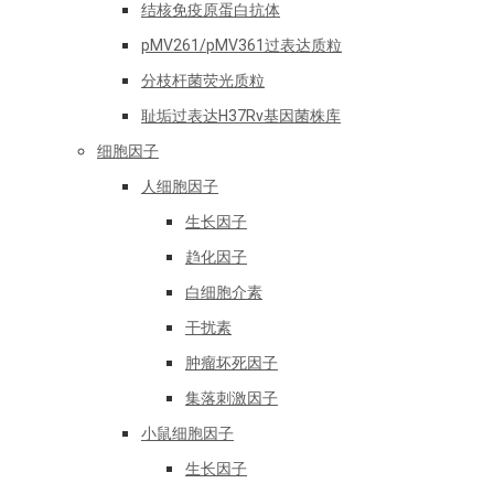
结核免疫原蛋白抗体
pMV261/pMV361过表达质粒
分枝杆菌荧光质粒
耻垢过表达H37Rv基因菌株库
细胞因子
人细胞因子
生长因子
趋化因子
白细胞介素
干扰素
肿瘤坏死因子
集落刺激因子
小鼠细胞因子
生长因子