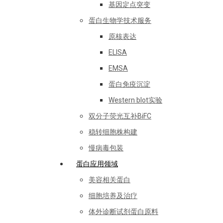
基因定点突变
蛋白生物学技术服务
原核表达
ELISA
EMSA
蛋白免疫沉淀
Western blot实验
双分子荧光互补BiFC
稳转细胞株构建
慢病毒包装
蛋白应用领域
美容相关蛋白
细胞培养及治疗
体外诊断试剂蛋白原料