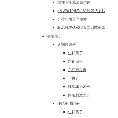
结核免疫原蛋白抗体
pMV261/pMV361过表达质粒
分枝杆菌荧光质粒
耻垢过表达H37Rv基因菌株库
细胞因子
人细胞因子
生长因子
趋化因子
白细胞介素
干扰素
肿瘤坏死因子
集落刺激因子
小鼠细胞因子
生长因子