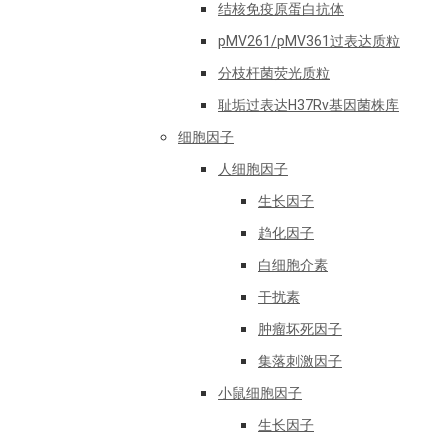
结核免疫原蛋白抗体
pMV261/pMV361过表达质粒
分枝杆菌荧光质粒
耻垢过表达H37Rv基因菌株库
细胞因子
人细胞因子
生长因子
趋化因子
白细胞介素
干扰素
肿瘤坏死因子
集落刺激因子
小鼠细胞因子
生长因子