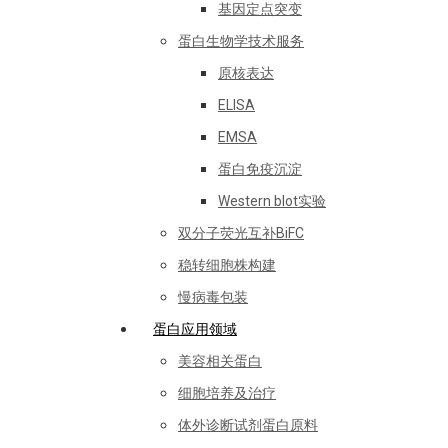
基因定点突变
蛋白生物学技术服务
原核表达
ELISA
EMSA
蛋白免疫沉淀
Western blot实验
双分子荧光互补BiFC
稳转细胞株构建
慢病毒包装
蛋白应用领域
美容相关蛋白
细胞培养及治疗
体外诊断试剂蛋白原料